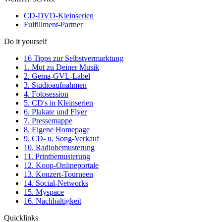
CD-DVD-Kleinserien
Fulfillment-Partner
Do it yourself
16 Tipps zur Selbstvermarktung
1. Mut zu Deiner Musik
2. Gema-GVL-Label
3. Studioaufnahmen
4. Fotosession
5. CD's in Kleinserien
6. Plakate und Flyer
7. Pressemappe
8. Eigene Homepage
9. CD- u. Song-Verkauf
10. Radiobemusterung
11. Printbemusterung
12. Koop-Onlineportale
13. Konzert-Tourneen
14. Social-Networks
15. Myspace
16. Nachhaltigkeit
Quicklinks