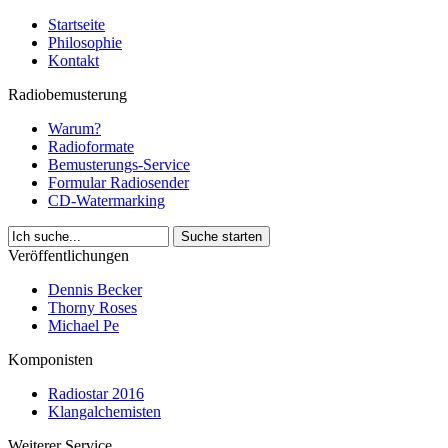
Startseite
Philosophie
Kontakt
Radiobemusterung
Warum?
Radioformate
Bemusterungs-Service
Formular Radiosender
CD-Watermarking
Veröffentlichungen
Dennis Becker
Thorny Roses
Michael Pe
Komponisten
Radiostar 2016
Klangalchemisten
Weiterer Service