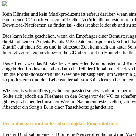
Kein Künstler und kein Musikproduzent ist erfreut darüber, wenn ein
einer neuen CD noch vor dem offiziellen Veröffentlichungstermin in
Download-Plattformen zu finden ist! - dies ist aber leider ab und zu 
Dies kann leicht geschehen, wenn ein Empfänger einer Bemusterung
direkt auf seinem Arbeits-PC als MP3-Dateien abspeichert. Schnell h
Zugriff auf einen Songs und in kürzester Zeit kann sich ein guter Son
Internet verbreiten, noch bevor die CD überhaupt im Handel erhältlich 
Das erfreut zwar das Musikerherz eines jeden Komponisten und Künstl
entgeht den Produzenten aber dann ein Teil der Einnahmen die dazu 
um die Produktionskosten und Gewinne einzuspielen, um weiterhin 
zu produzieren und den Lebensunterhalt von Künstlern zu bestreiten.
Wie bereits schon öfters geschehen, passiert so etwas nicht immer mit
Sollte sich jedoch ein Filesharer an den Songs vor der VÖ zu schaff
gibt es jetzt einen technischen Weg im Nachinein festzustellen, von 
Absender ein Song z.B. in einer Tauschbörse gelandet ist:
Der unhörbare und unlöschbare digitale Fingerabdruck
Bei der Duplikation einer CD für eine Neuveröffentlichung und Vor