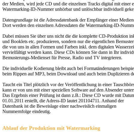
der Medien, wird jede CD und die einzelnen Tracks digital mit einer 
Watermarking-ID-Nummer unhörbar und unlöschbar individuell geke
Datengrundlage ist die Adressdatenbank der Empfänger einer Medie
Dort werden den einzelnen Adressdaten die Watermarking-ID-Numme
Dabei müssen Sie über uns nicht die die komplette CD-Produktion in
und Booklets etc. produzieren, sondern nur die eigentlichen Bemust
die von uns in allen Formen und Farben inkl. dem digitalen Wasserze
vervielfältigt werden kann. Diese CDs können Sie dann in Ihr individ
Bemusterungs-Medienset für Presse, Radio und TV integrieren.
Die individuelle Kodierung bleibt auch bei Formatänderungen beispi
beim Rippen auf MP3, beim Download und auch beim Duplizieren de
Taucht ein Titel plötzlich vor der Veröffentlichung in einer Tauschbörs
kann er von uns mit einer speziellen Software auf den Absender unte
Das Ergebnis einer Prüfung ist dann z.B.: Diese CD wurde mit Datu
01.01.2011 erstellt, die Adress-ID lautet 201104711. Anhand der
Datenbank ist die Beweislage einer nachweislich einmaligen
Nummernfolge eindeutig.
Ablauf der Produktion mit Watermarking