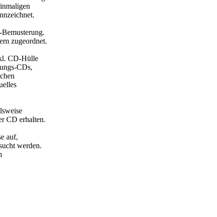
einmaligen
nnzeichnet.
n-Bemusterung.
rn zugeordnet.
kl. CD-Hülle
erungs-CDs,
ichen
uelles
elsweise
r CD erhalten.
e auf,
rsucht werden.
m