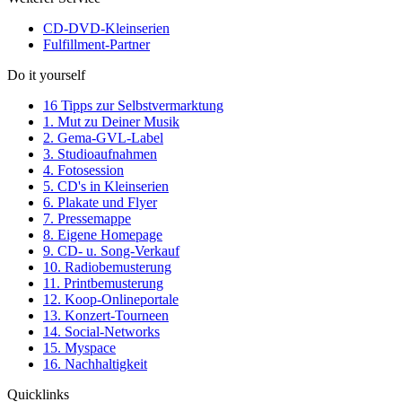
CD-DVD-Kleinserien
Fulfillment-Partner
Do it yourself
16 Tipps zur Selbstvermarktung
1. Mut zu Deiner Musik
2. Gema-GVL-Label
3. Studioaufnahmen
4. Fotosession
5. CD's in Kleinserien
6. Plakate und Flyer
7. Pressemappe
8. Eigene Homepage
9. CD- u. Song-Verkauf
10. Radiobemusterung
11. Printbemusterung
12. Koop-Onlineportale
13. Konzert-Tourneen
14. Social-Networks
15. Myspace
16. Nachhaltigkeit
Quicklinks