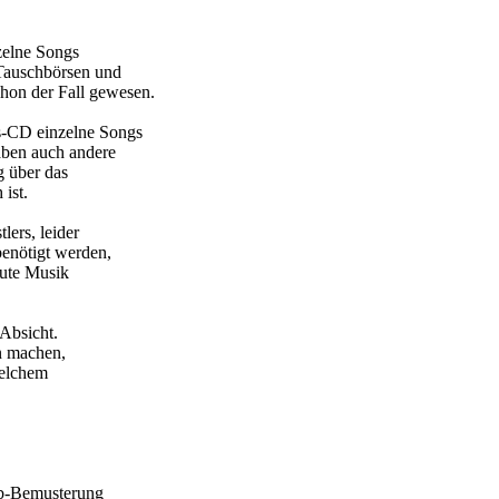
zelne Songs
 Tauschbörsen und
schon der Fall gewesen.
s-CD einzelne Songs
aben auch andere
g über das
ist.
ers, leider
benötigt werden,
gute Musik
 Absicht.
en machen,
welchem
ab-Bemusterung