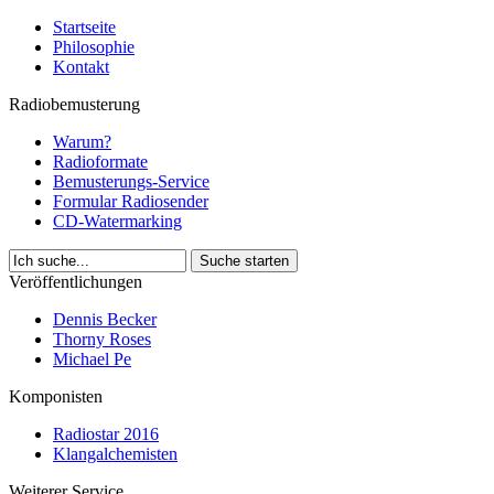
Startseite
Philosophie
Kontakt
Radiobemusterung
Warum?
Radioformate
Bemusterungs-Service
Formular Radiosender
CD-Watermarking
Veröffentlichungen
Dennis Becker
Thorny Roses
Michael Pe
Komponisten
Radiostar 2016
Klangalchemisten
Weiterer Service